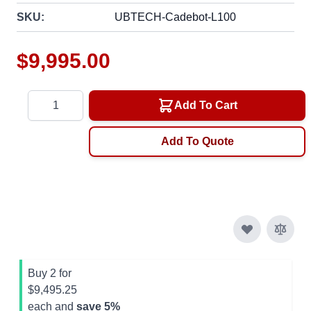
SKU:
UBTECH-Cadebot-L100
$9,995.00
Quantity
Add To Cart
Add To Quote
Buy 2 for
$9,495.25
each and
save
5
%