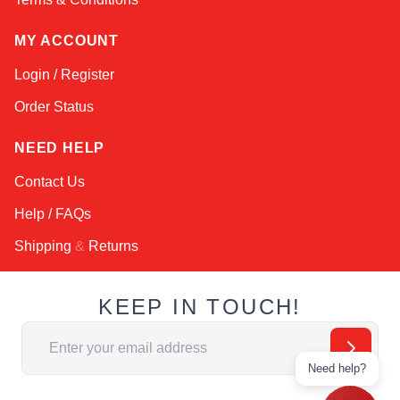
MY ACCOUNT
Login / Register
Order Status
NEED HELP
Contact Us
Help / FAQs
Shipping
&
Returns
KEEP IN TOUCH!
Email Address
Need help?