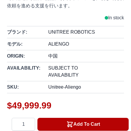
依頼を進める支援を行います。
In stock
ブランド:
UNITREE ROBOTICS
モデル:
ALIENGO
ORIGIN:
中国
AVAILABILITY:
SUBJECT TO
AVAILABILITY
SKU:
Unitree-Aliengo
$49,999.99
Quantity
Add To Cart