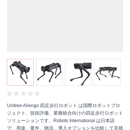
View larger image
View larger image
View larger image
View large
Unitree Aliengo 四足歩行ロボット は国際ロボットプロ
ジェクト、技術評価、業務統合向けの四足歩行ロボット
ソリューションです。Robots International は日本語
で、用途、要件、物流、導入オプションを比較して見積