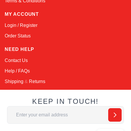
Terms & Conditions
MY ACCOUNT
Login / Register
Order Status
NEED HELP
Contact Us
Help / FAQs
Shipping
&
Returns
KEEP IN TOUCH!
Email Address