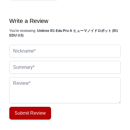
Write a Review
You're reviewing:
Unitree R1 Edu Pro A ヒューマノイドロボット (R1
EDU U3)
Nickname
Summary
Review
Submit Review