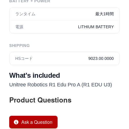
BATTERY + POWER
ランタイム
最大1時間
電源
LITHIUM BATTERY
SHIPPING
HSコード
9023.00.0000
What's included
Unitree Robotics R1 Edu Pro A (R1 EDU U3)
Product Questions
Ask a Question