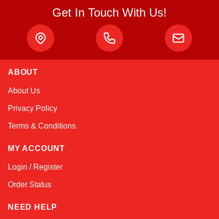
Get In Touch With Us!
Atlas
ABOUT
Online — robotics specialist
About Us
Privacy Policy
Terms & Conditions
MY ACCOUNT
Login / Register
Order Status
NEED HELP