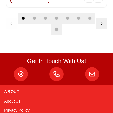
Get In Touch With Us!
Atlas
ABOUT
Online — robotics specialist
About Us
Privacy Policy