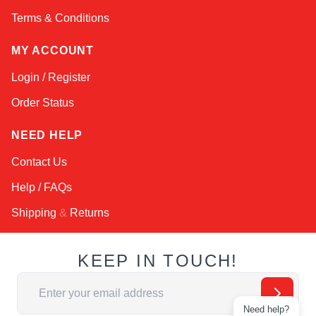
Terms & Conditions
MY ACCOUNT
Login / Register
Order Status
NEED HELP
Contact Us
Help / FAQs
Shipping
&
Returns
KEEP IN TOUCH!
Email Address
Need help?