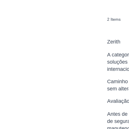
2
Items
Zerith
A categor
soluções 
internaci
Caminho d
sem alter
Avaliação
Antes de 
de segura
manutenç