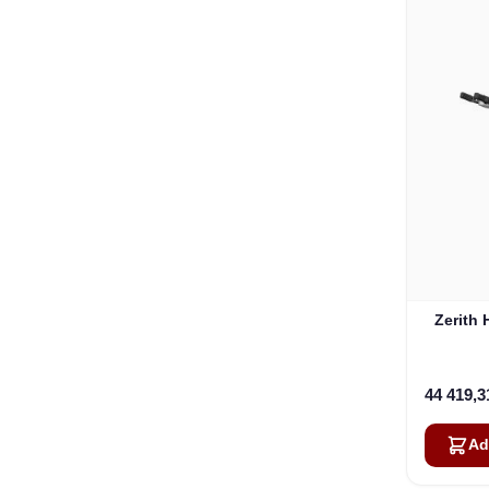
Zerith
44 419,
Ad