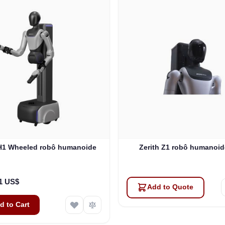
 H1 Wheeled robô humanoide
Zerith Z1 robô humanoid
31 US$
Add to Quote
d to Cart