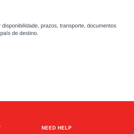
r disponibilidade, prazos, transporte, documentos
 país de destino.
Atlas
Online — robotics specialist
T
NEED HELP