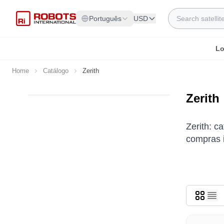
Skip to Content
Search
Português
USD
Lo
Home
Catálogo
Zerith
Zerith
Zerith: c
compras i