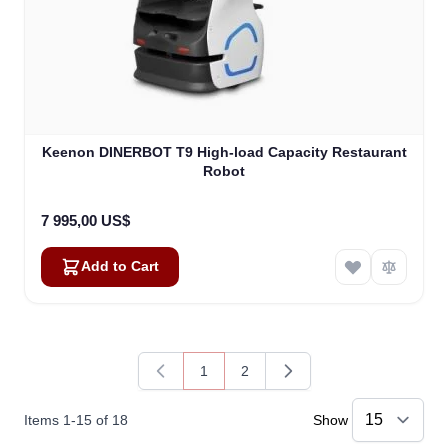
Keenon DINERBOT T9 High-load Capacity Restaurant
Robot
7 995,00 US$
Add to Cart
1
2
You're currently reading page
Page
Items
1
-
15
of
18
Show