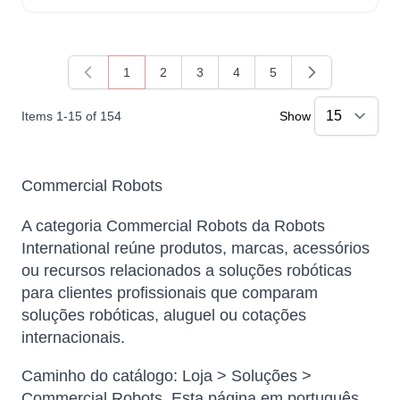
1
2
3
4
5
You're currently reading page
Page
Page
Page
Page
Items
1
-
15
of
154
Show
Commercial Robots
Atlas
A categoria Commercial Robots da Robots
Online — robotics specialist
International reúne produtos, marcas, acessórios
ou recursos relacionados a soluções robóticas
para clientes profissionais que comparam
soluções robóticas, aluguel ou cotações
internacionais.
Caminho do catálogo: Loja > Soluções >
Commercial Robots. Esta página em português