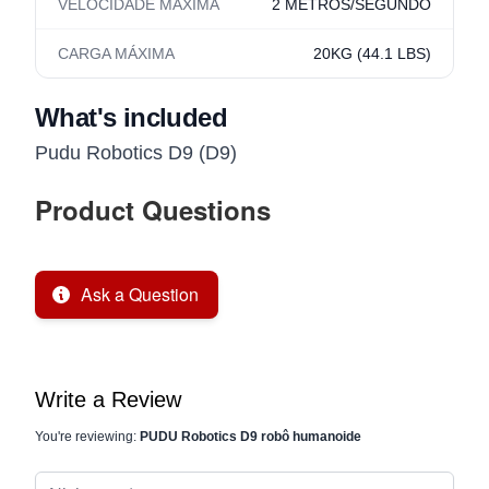
VELOCIDADE MÁXIMA
2 METROS/SEGUNDO
CARGA MÁXIMA
20KG (44.1 LBS)
What's included
Pudu Robotics D9 (D9)
Product Questions
Ask a Question
Write a Review
You're reviewing:
PUDU Robotics D9 robô humanoide
Nickname