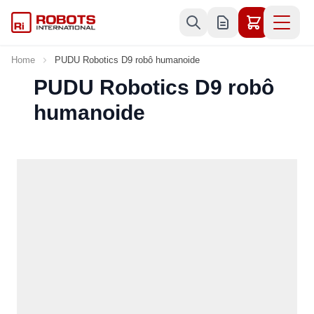
Skip to Content
Home
PUDU Robotics D9 robô humanoide
PUDU Robotics D9 robô
humanoide