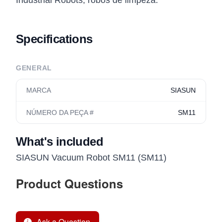
Industrial Robots, robôs de limpeza.
Specifications
GENERAL
MARCA
SIASUN
NÚMERO DA PEÇA #
SM11
What's included
SIASUN Vacuum Robot SM11 (SM11)
Product Questions
Ask a Question