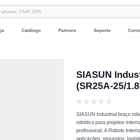
ja
Catálogo
Partners
Suporte
Cont
SIASUN Indust
(SR25A-25/1.8
SIASUN Industrial braço ro
robótica para projetos intern
profissional. A Robots Inte
aplicações, requisitos, logí