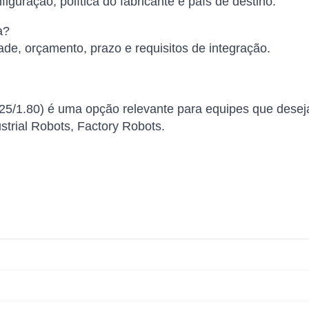
iguração, política do fabricante e país de destino.
a?
ade, orçamento, prazo e requisitos de integração.
25/1.80) é uma opção relevante para equipes que deseja
trial Robots, Factory Robots.