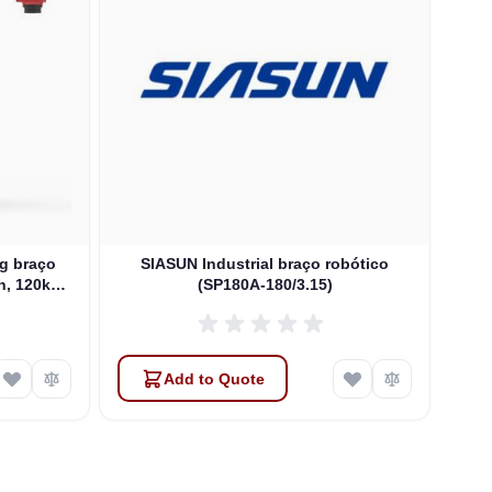
ng braço
SIASUN Industrial braço robótico
S
h, 120kg
(SP180A-180/3.15)
120A-
Add to Quote
Atlas
Online — robotics specialist