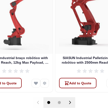
ndustrial braço robótico with
SIASUN Industrial Palletizi
Reach, 12kg Max Payload, 6
robótico with 2500mm Reac
DOFs (SR25A-12/2.01)
Max Payload, 4 DOFs (SP
120/2.50)
 to Quote
Add to Quote