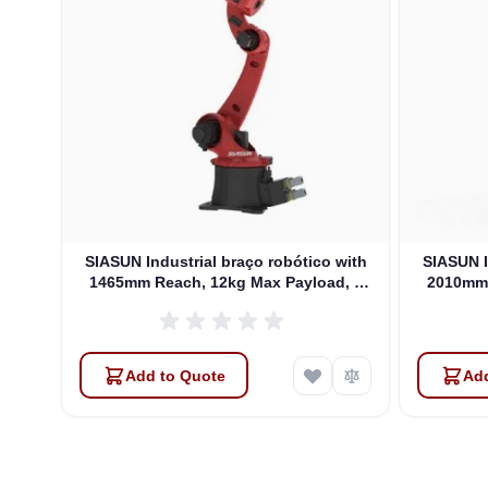
SIASUN Industrial braço robótico with
SIASUN I
1465mm Reach, 12kg Max Payload, 6
2010mm 
DOFs (SR12A-12/1.46)
Add to Quote
Add