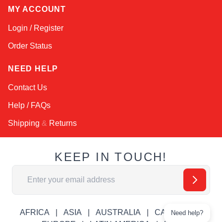
MY ACCOUNT
Login / Register
Order Status
NEED HELP
Contact Us
Help / FAQs
Shipping
&
Returns
KEEP IN TOUCH!
Email Address
AFRICA
ASIA
AUSTRALIA
CANADA
Need help?