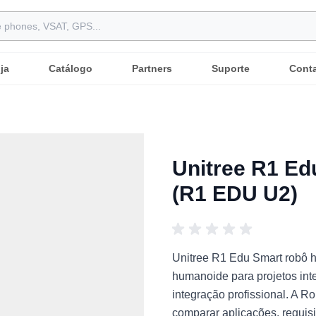
ja
Catálogo
Partners
Suporte
Cont
Unitree R1 E
(R1 EDU U2)
Unitree R1 Edu Smart robô 
humanoide para projetos inte
integração profissional. A R
comparar aplicações, requisi