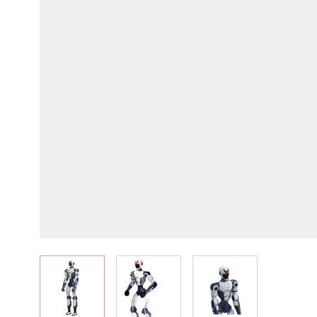
View larger image
View larger image
View larger image