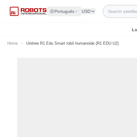
Skip to Content
Search
Português
USD
Lo
Home
Unitree R1 Edu Smart robô humanoide (R1 EDU U2)