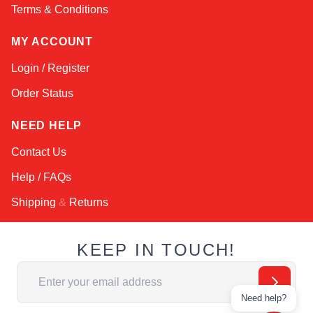
Terms & Conditions
MY ACCOUNT
Login / Register
Order Status
NEED HELP
Contact Us
Help / FAQs
Shipping
&
Returns
KEEP IN TOUCH!
Email Address
Need help?