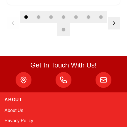
Get In Touch With Us!
Atlas
ABOUT
Online — robotics specialist
About Us
Privacy Policy