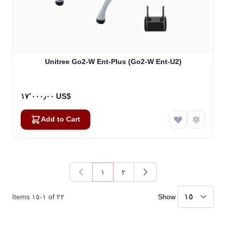
Unitree Go2-W Ent-Plus (Go2-W Ent-U2)
١٧٬٠٠٠٫٠٠ US$
Add to Cart
١
٢
You're currently reading page
Page
Items
١٥
-
١
of
٢٢
Show