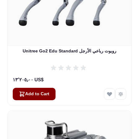
Unitree Go2 Edu Standard روبوت رباعي الأرجل
١٣٬٢٠٥٫٠٠ US$
Add to Cart