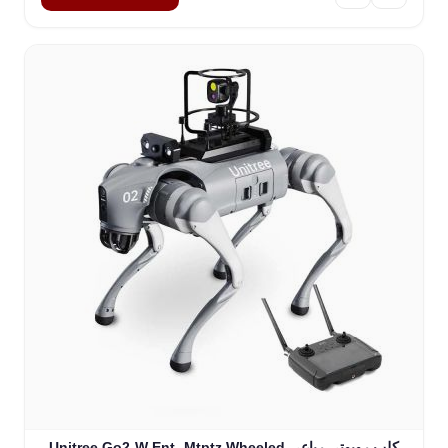
Unitree Go2-W Ent- Mtptz Wheeled كلب روبوتي رباعي