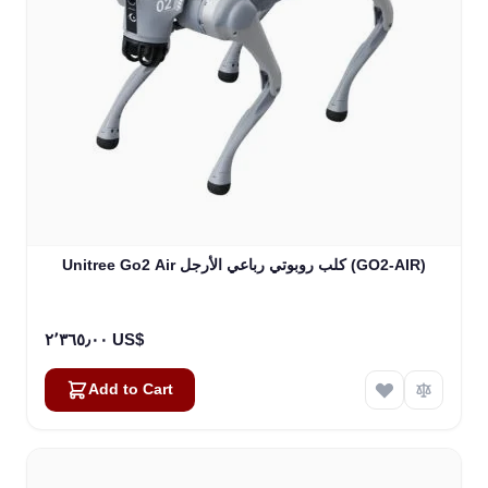
Unitree Go2 Air كلب روبوتي رباعي الأرجل (GO2-AIR)
٢٬٣٦٥٫٠٠ US$
Add to Cart