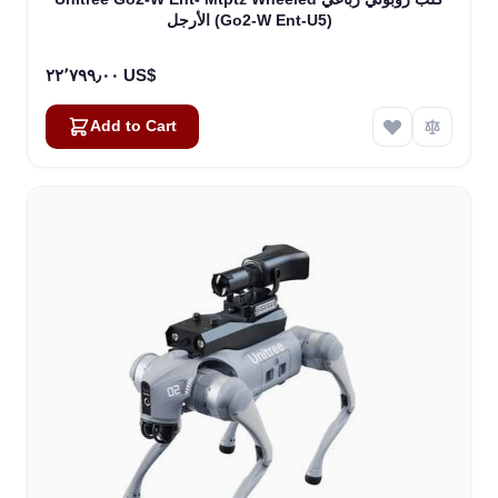
الأرجل (Go2-W Ent-U5)
٢٢٬٧٩٩٫٠٠ US$
Add to Cart