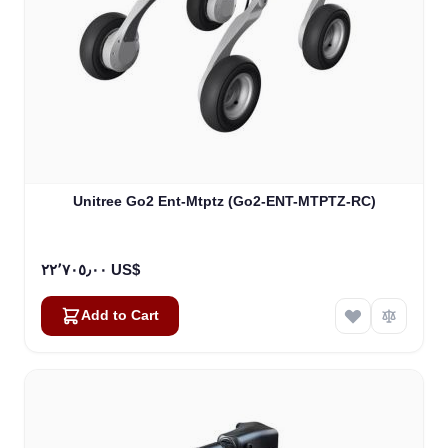
Unitree Go2 Ent-Mtptz (Go2-ENT-MTPTZ-RC)
٢٢٬٧٠٥٫٠٠ US$
Add to Cart