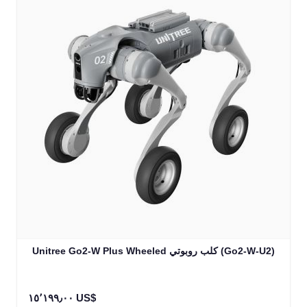
Unitree Go2-W Plus Wheeled كلب روبوتي (Go2-W-U2)
١٥٬١٩٩٫٠٠ US$