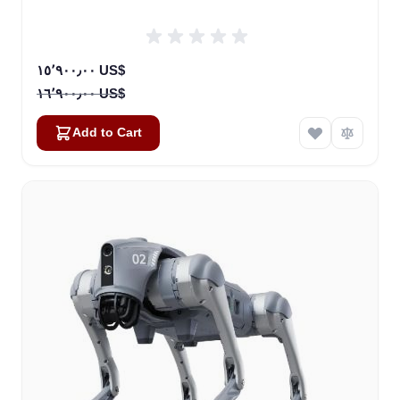
Special Price
١٥٬٩٠٠٫٠٠ US$
١٦٬٩٠٠٫٠٠ US$
Add to Cart