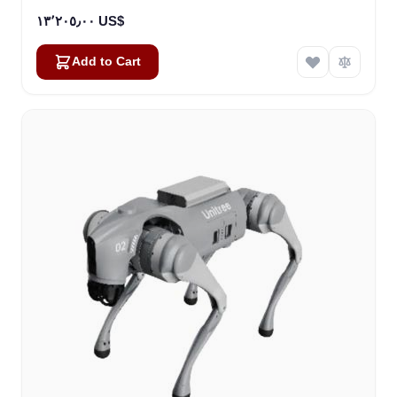
١٣٬٢٠٥٫٠٠ US$
Add to Cart