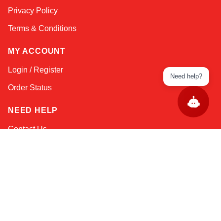
Privacy Policy
Terms & Conditions
MY ACCOUNT
Login / Register
Need help?
Order Status
NEED HELP
Contact Us
Help / FAQs
Shipping
&
Returns
KEEP IN TOUCH!
Email Address