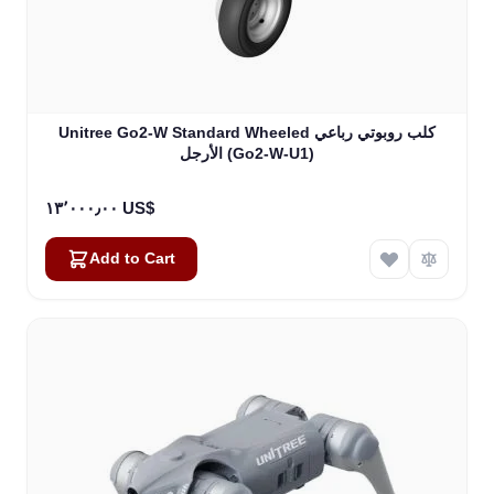
Unitree Go2-W Standard Wheeled كلب روبوتي رباعي
الأرجل (Go2-W-U1)
١٣٬٠٠٠٫٠٠ US$
Add to Cart