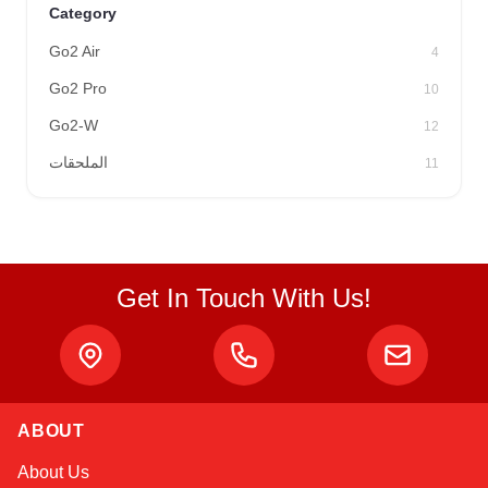
Category
Go2 Air
4
Atlas
Go2 Pro
10
Online — robotics specialist
Go2-W
12
الملحقات
11
Get In Touch With Us!
ABOUT
About Us