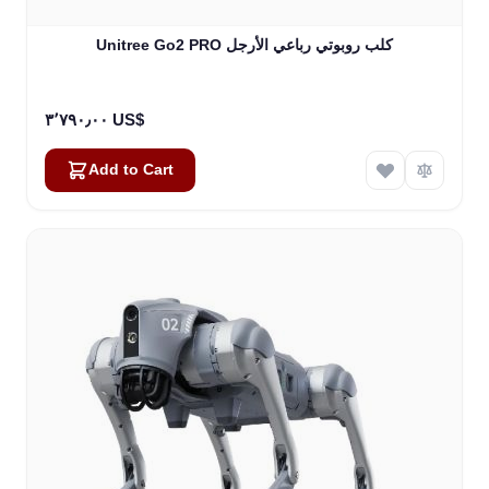
Unitree Go2 PRO كلب روبوتي رباعي الأرجل
٣٬٧٩٠٫٠٠ US$
Add to Cart