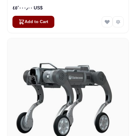
٤٥٬٠٠٠٫٠٠ US$
Add to Cart