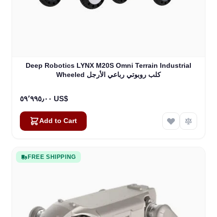
Deep Robotics LYNX M20S Omni Terrain Industrial
Wheeled كلب روبوتي رباعي الأرجل
٥٩٬٩٩٥٫٠٠ US$
Add to Cart
FREE SHIPPING