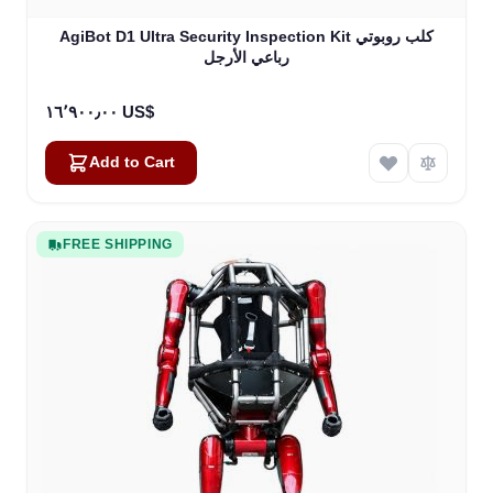
AgiBot D1 Ultra Security Inspection Kit كلب روبوتي
رباعي الأرجل
١٦٬٩٠٠٫٠٠ US$
Add to Cart
FREE SHIPPING