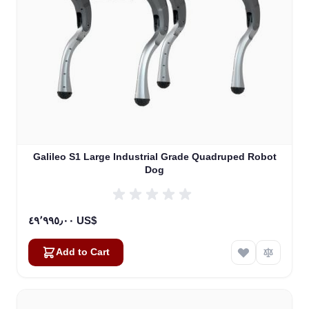
Galileo S1 Large Industrial Grade Quadruped Robot
Dog
٤٩٬٩٩٥٫٠٠ US$
Add to Cart