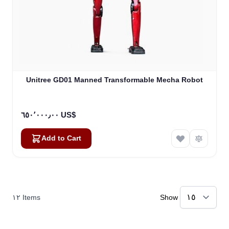
Unitree GD01 Manned Transformable Mecha Robot
٦٥٠٬٠٠٠٫٠٠ US$
Add to Cart
١٢
Items
Show