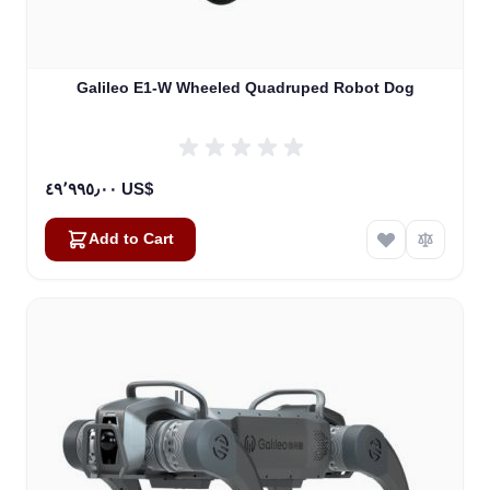
Galileo E1-W Wheeled Quadruped Robot Dog
٤٩٬٩٩٥٫٠٠ US$
Add to Cart