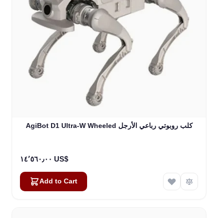
AgiBot D1 Ultra-W Wheeled كلب روبوتي رباعي الأرجل
١٤٬٥٦٠٫٠٠ US$
Add to Cart