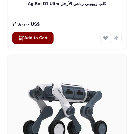
AgiBot D1 Ultra كلب روبوتي رباعي الأرجل
٧٬٦٨٠٫٠٠ US$
Add to Cart