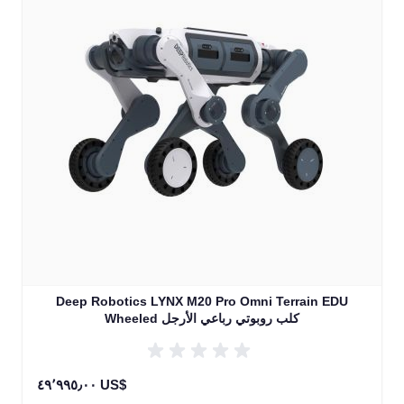
Deep Robotics LYNX M20 Pro Omni Terrain EDU
Wheeled كلب روبوتي رباعي الأرجل
٤٩٬٩٩٥٫٠٠ US$