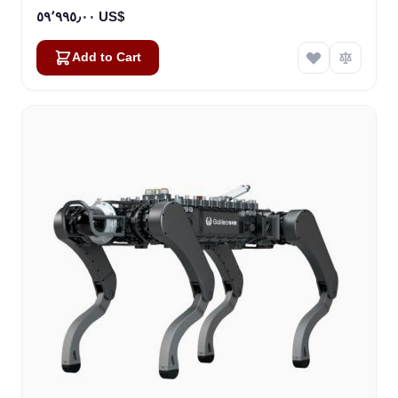
٥٩٬٩٩٥٫٠٠ US$
Add to Cart