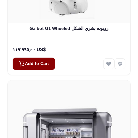
Galbot G1 Wheeled روبوت بشري الشكل
١١٩٬٩٩٥٫٠٠ US$
Add to Cart