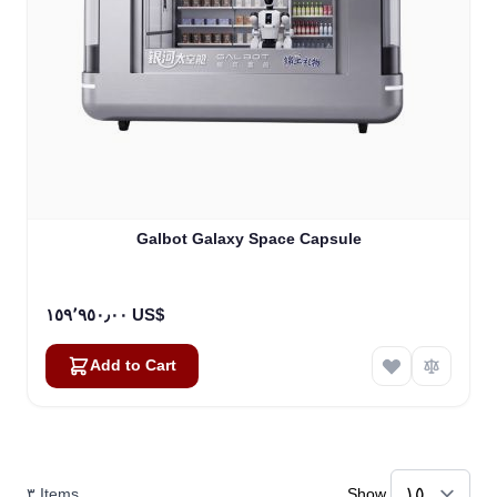
Galbot Galaxy Space Capsule
١٥٩٬٩٥٠٫٠٠ US$
Add to Cart
٣
Items
Show