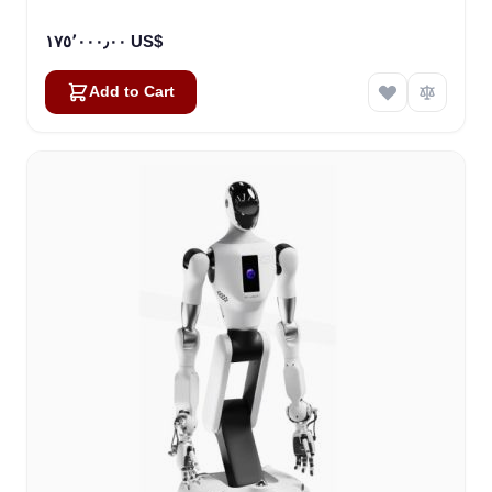
١٧٥٬٠٠٠٫٠٠ US$
Add to Cart