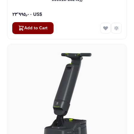
٢٣٬٩٩٥٫٠٠ US$
Add to Cart