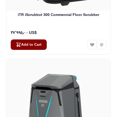
iTR iScrubbot 300 Commercial Floor Scrubber
٣٧٬٩٩٥٫٠٠ US$
Add to Cart