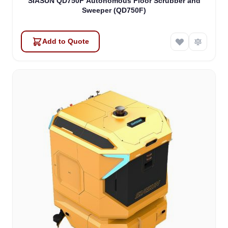
SIASUN QD750F Autonomous Floor Scrubber and
Sweeper (QD750F)
Add to Quote