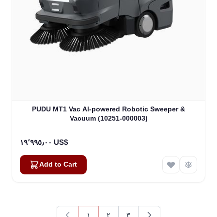
PUDU MT1 Vac Al-powered Robotic Sweeper &
Vacuum (10251-000003)
١٩٬٩٩٥٫٠٠ US$
Add to Cart
١
٢
٣