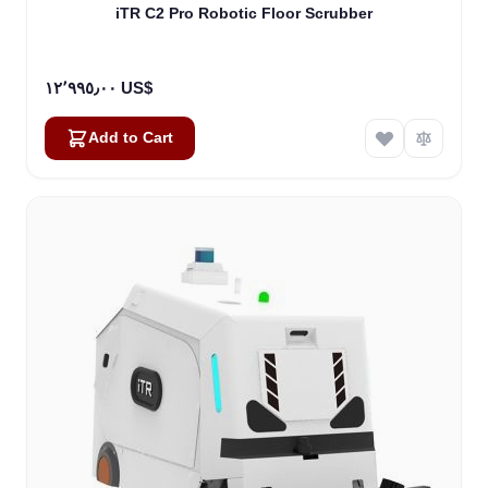
iTR C2 Pro Robotic Floor Scrubber
١٢٬٩٩٥٫٠٠ US$
Add to Cart