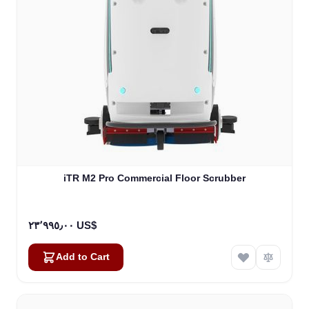
iTR M2 Pro Commercial Floor Scrubber
٢٣٬٩٩٥٫٠٠ US$
Add to Cart