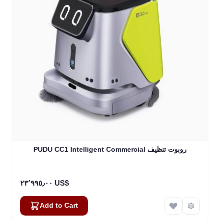
PUDU CC1 Intelligent Commercial روبوت تنظيف
٢٣٬٩٩٥٫٠٠ US$
Add to Cart