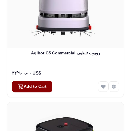
Agibot C5 Commercial روبوت تنظيف
٣٢٬٩٠٠٫٠٠ US$
Add to Cart