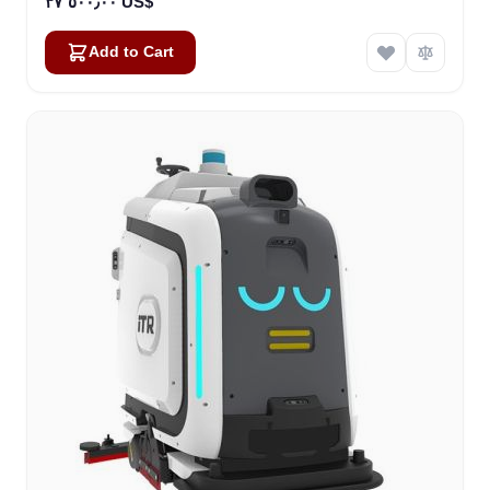
٣٧٬٥٠٠٫٠٠ US$
Add to Cart