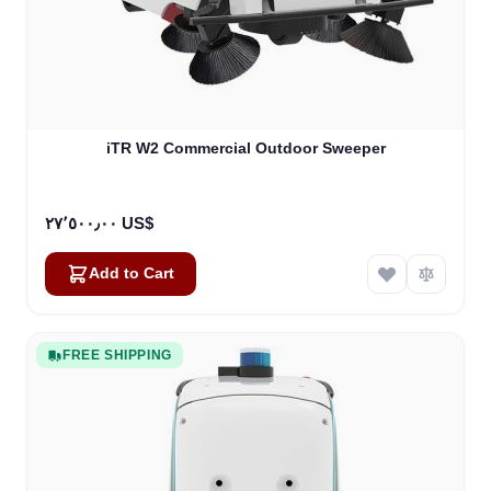
iTR W2 Commercial Outdoor Sweeper
٢٧٬٥٠٠٫٠٠ US$
Add to Cart
FREE SHIPPING