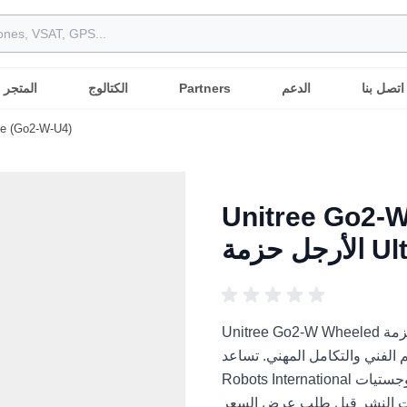
اتصل بنا
الدعم
Partners
الكتالوج
المتجر
Unitree Go2-W Wheeled كلب روبوتي رباعي الأرجل
Unitr كلب روبوتي رباعي
Ult)
Unitree Go2-W Wheeled كلب روبوتي رباعي الأرجل حزمة Ultimate (Go2-W-U4) هو
م الفني والتكامل المهني. تساعد
Robots International المشترين العرب على مقارنة التطبيقات والمتطلبات واللوجستيات