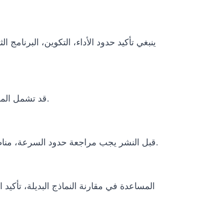
ينبغي تأكيد حدود الأداء، التكوين، البرنامج
قد تشمل المشاريع الدولية التغليف، النقل، وثائق الاستيراد، متطلبات الطاقة، التدريب عن بعد، دعم التشغيل وخطة الصيانة.
قبل النشر يجب مراجعة حدود السرعة، مناطق التشغيل، الإيقاف الطارئ، الإشراف البشري، سياسات البيانات، الظروف البيئية ومتطلبات الامتثال المحلية.