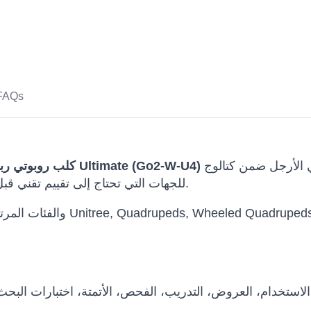
FAQs
هو حل روبوت رباعي الأرجل ضمن كتالوج Robots International
Unitree Go2-W Wheeled كلب روبوتي رباعي الأرجل حزمة Ultimate (Go2-W-U4)
للجهات التي تحتاج إلى تقييم تقني قبل الشراء أو البحث أو العروض أو النشر التجاري.
استخدام، العروض، التدريب، الفحص، الأتمتة، اختبارات البح