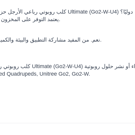
هل يمكن شحن Unitree Go2-W Wheeled كلب روبوتي رباعي الأرجل حزمة Ultimate (Go2-W-U4) دوليًا؟
يعتمد التوفر على المخزون والتكوين وسياسة الشركة المصنعة وبلد الوجهة.
نعم. من المفيد مشاركة التطبيق والبيئة والكمية والميزانية والجدول الزمني ومتطلبات التكامل.
احترافية ضمن adrupeds, Unitree Go2, Go2-W