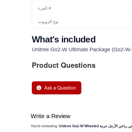
الجزء #
نوع الروبوت
What's included
Unitree Go2-W Ultimate Package (Go2-W
Product Questions
Ask a Question
Write a Review
You're reviewing: