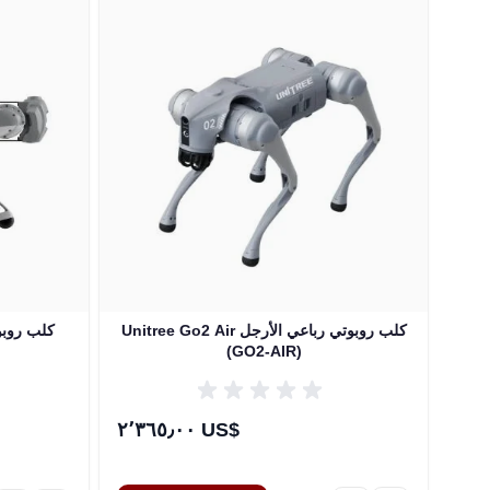
F
Unitree Go2 Air كلب روبوتي رباعي الأرجل
Unitree Go1 
(GO2-AIR)
٢٬٣٦٥٫٠٠ US$