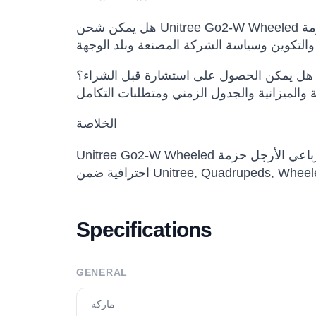
هل يمكن الحصول على استشارة قبل الشراء؟
الخلاصة
Unitree Go2-W Wheeled كلب روبوتي رباعي الأرجل حزمة Ultimate (Go2-W-U4) خيار مناسب للفرق التي تريد تقييم أو شراء أو نشر حلول روبوتية
Unitree, Quadrupeds, Wheeled Qu.
Specifications
GENERAL
ماركة