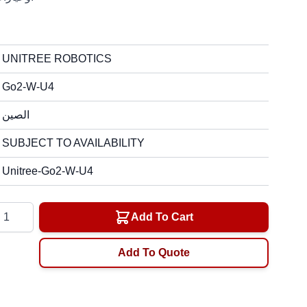
UNITREE ROBOTICS
Go2-W-U4
الصين
SUBJECT TO AVAILABILITY
Unitree-Go2-W-U4
tity
Add To Cart
Add To Quote