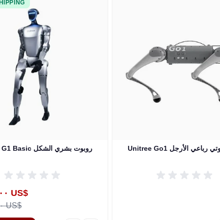
HIPPING
كلب روبوتي رباعي الأرجل
Unitree G1 Basic روبوت بشري الشكل
ice
١٩٬٩٩٥٫٠٠ US$
٢١٬٥٠٠٫٠٠ US$