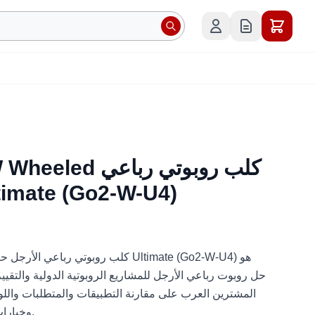
ee Go2-W Wheeled
الأرجل حزمة imate (Go2-W-U4
حل روبوت رباعي الأرجل للمشاريع الروبوتية الدولية والتقيي
وخيارات النشر قبل طلب عرض السعر.