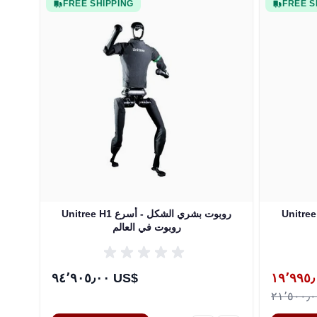
FREE SHIPPING
FREE S
Unitree H1 روبوت بشري الشكل - أسرع
روبوت في العالم
Special Pr
٩٤٬٩٠٥٫٠٠ US$