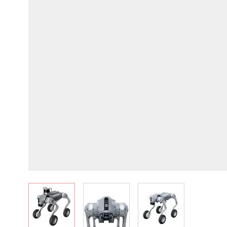
View larger image
View larger image
View larger image