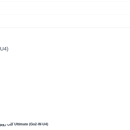
-U4)
Unitree Go2-W Wheeled كلب روبوتي رباعي الأرجل حزمة Ultimate (Go2-W-U4)