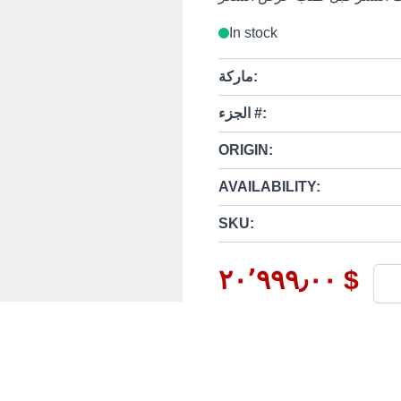
In stock
ماركة:
الجزء #:
ORIGIN:
AVAILABILITY:
SKU:
٢٠٬٩٩٩٫٠٠ $
Quan