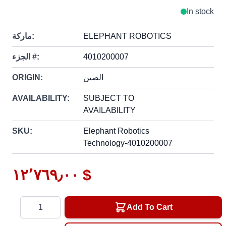
In stock
ELEPHANT ROBOTICS
ماركة:
4010200007
الجزء #:
الصين
ORIGIN:
AVAILABILITY:
SUBJECT TO
AVAILABILITY
SKU:
Elephant Robotics
Technology-4010200007
١٢٬٧٦٩٫٠٠ $
Quantity
Add To Cart