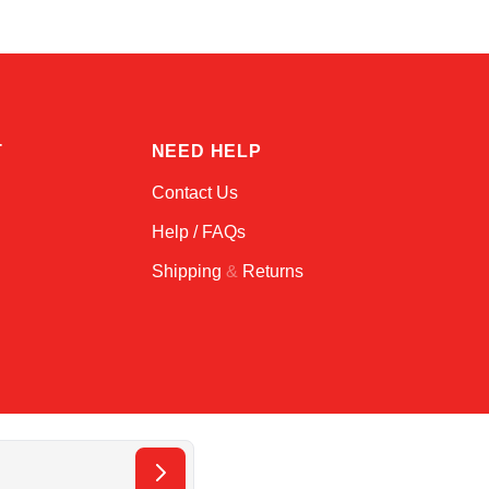
T
NEED HELP
Contact Us
Help / FAQs
Shipping
&
Returns