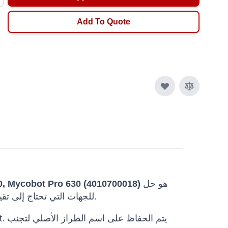
Add To Quote
هو حل
0, Mycobot Pro 630 (4010700018)
مناولة روبوتية ضمن كتالوج Robots International للجهات التي تحتاج إلى تقييم تقني قبل الشراء أو البحث أو العروض أو النشر التجاري.