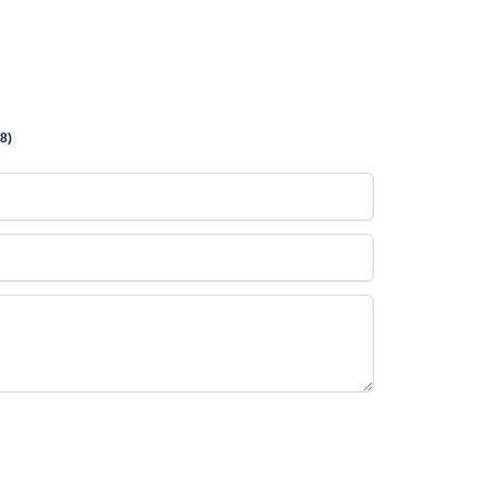
8)
Atlas
Online — robotics specialist