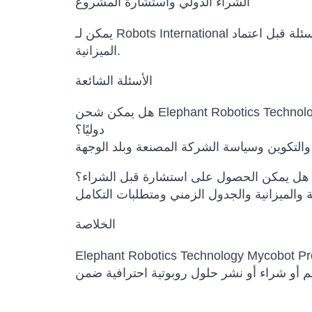
الشراء الدولي واستشارة المشروع
يمكن لـ Robots International المساعدة في مقارنة النماذج البديلة، تأكيد التكوين، إعداد عرض السعر، تنسيق مواعيد التسليم وتوضيح الأسئلة قبل اعتماد
الميزانية.
الأسئلة الشائعة
هل يمكن شحن Elephant Robotics Technology Mycobot Pro Soft Gripper & Air Compressor For Mycobot 320, Mycobot Pro 630 (4010700018)
دوليًا؟
هل يمكن الحصول على استشارة قبل الشراء؟
الخلاصة
Elephant Robotics Technology My) خيار مناسب