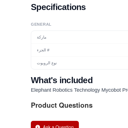
Specifications
GENERAL
ماركة
الجزء #
نوع الروبوت
What's included
Elephant Robotics Technology Mycobot Pr
Product Questions
Ask a Question