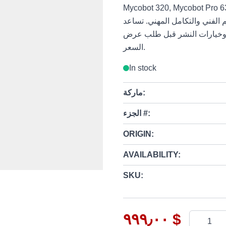
Mycobot 320, ) هو حل مناولة روبوتية للمشاريع
كامل المهني. تساعد Robots International المشترين
ت وخيارات النشر قبل طلب عرض
السعر.
In stock
ماركة:
الجزء #:
ORIGIN:
AVAILABILITY:
SKU:
٩٩٩٫٠٠ $
Quantity