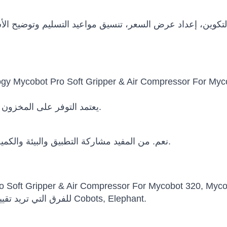
يعتمد التوفر على المخزون والتكوين وسياسة الشركة المصنعة وبلد الوجهة.
نعم. من المفيد مشاركة التطبيق والبيئة والكمية والميزانية والجدول الزمني ومتطلبات التكامل.
cobot Pro Soft Gripper & Air Compressor For Mycobot 320,
للفرق التي تريد تقييم أو شراء أو نشر حلول روبوتية احترافية ضمن Cobots, Elephant.