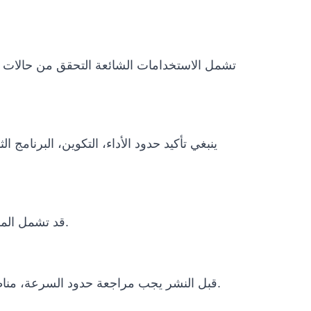
تشمل الاستخدامات الشائعة التحقق من حالات ال
ينبغي تأكيد حدود الأداء، التكوين، البرنامج
قد تشمل المشاريع الدولية التغليف، النقل، وثائق الاستيراد، متطلبات الطاقة، التدريب عن بعد، دعم التشغيل وخطة الصيانة.
قبل النشر يجب مراجعة حدود السرعة، مناطق التشغيل، الإيقاف الطارئ، الإشراف البشري، سياسات البيانات، الظروف البيئية ومتطلبات الامتثال المحلية.