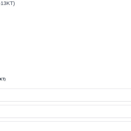
-13KT)
Guo Xing