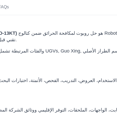
FAQs
هو حل روبوت لمكافحة الحرائق ضمن كتالوج Robots International للجهات التي تحتاج إلى تقييم
Guo Xing روبوت مكا
تقني قبل الشراء أو البحث أو العروض أو النشر التجاري.
استخدام، العروض، التدريب، الفحص، الأتمتة، اختبارات البح
 الثابت، الواجهات، الملحقات، التوفر الإقليمي ووثائق الشركة 