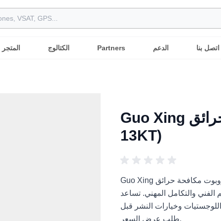
اتصل بنا
الدعم
Partners
الكتالوج
المتجر
Guo Xing روبوت مكافحة حرائق (RXR-M80D-
13KT)
Guo Xing روبوت مكافحة حرائق (RXR-M80D-13KT) هو حل روبوت لمكافحة الحرائق
لتكامل المهني. تساعد Robots International
اللوجستيات وخيارات النشر قبل
طلب عرض السعر.