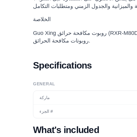
الخلاصة
Guo Xing روبوت مكافحة حرائق (RXR-M80D-13KT) خيار مناسب للفرق التي تريد تقييم أو شراء أو نشر حلول روبوتية احترافية ضمن UGVs, Guo Xing,
روبوتات مكافحة الحرائق.
Specifications
GENERAL
ماركة
الجزء #
What's included