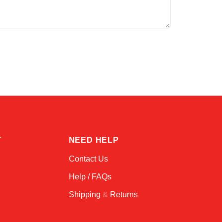
Atlas
Online — robotics specialist
T
NEED HELP
Contact Us
Help / FAQs
Shipping
&
Returns