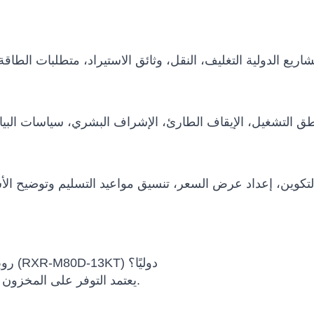
هل يمكن شحن Guo Xing روبوت مكافحة حرائق (RXR-M80D-13KT) دوليًا؟
يعتمد التوفر على المخزون والتكوين وسياسة الشركة المصنعة وبلد الوجهة.