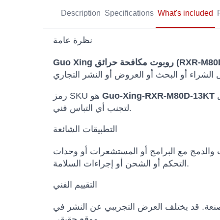
Description
Specifications
What's included
نظرة عامة
فحة حرائق (RXR-M80D-13KT)
والفئات المرتبطة تشمل UGVs, Guo Xing, روبوتات مكافحة الحرائق. يتم الحفاظ على اسم الطراز الأصلي
Guo-Xing-RXR-M80D-13KT
رمز SKU هو
لتجنب أي التباس فني.
التطبيقات الشائعة
ث والدمج مع البرامج أو المستشعرات أو وحدات
التحكم أو الشحن أو إجراءات السلامة.
التقييم الفني
المصنعة. قد يختلف العرض التجريبي عن النشر في
موقع حقيقي.