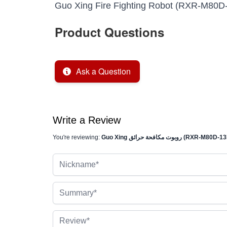
Guo Xing Fire Fighting Robot (RXR-M80D
Product Questions
Ask a Question
Write a Review
 روبوت مكافحة حرائق (RXR-M80D-13KT)
You're reviewing:
Nickname
Summary
Review