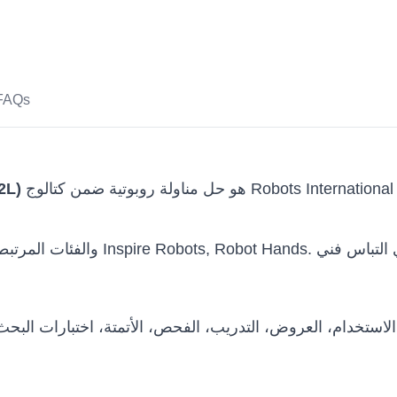
FAQs
هو حل مناولة روبوتية ضمن كتالوج Robots International للجهات التي تحتاج إلى تقييم تقني قبل الشراء
Dexterous
استخدام، العروض، التدريب، الفحص، الأتمتة، اختبارات البح