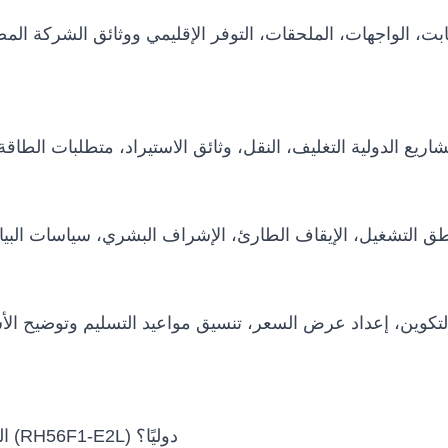
 الثابت، الواجهات، الملحقات، التوفر الإقليمي ووثائق الشركة 
هل يمكن شحن Inspire Dexterous اليد اليسرى (RH56F1-E2L) دوليًا؟