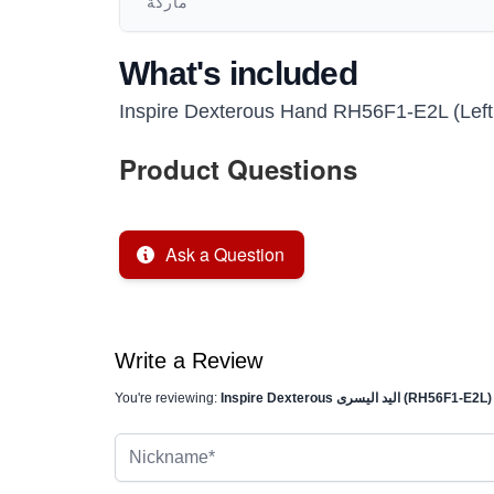
ماركة
What's included
Inspire Dexterous Hand RH56F1-E2L (Lef
Product Questions
Ask a Question
Write a Review
Inspire Dexterous اليد اليسرى (RH56F1-E2L)
You're reviewing:
Nickname