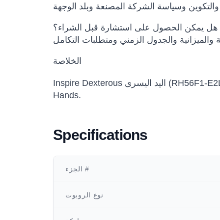
هل يمكن الحصول على استشارة قبل الشراء؟
الخلاصة
Inspire Dexterous اليد اليسرى (RH56F1-E2L) خيار مناسب للفرق التي تريد تقييم أو شراء أو نشر حلول روبوتية احترافية ضمن Inspire Robots, Robot
Hands.
Specifications
الجزء #
نوع الروبوت