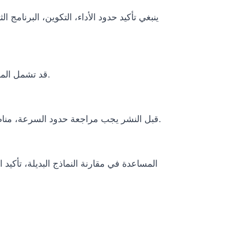
ينبغي تأكيد حدود الأداء، التكوين، البرنامج
قد تشمل المشاريع الدولية التغليف، النقل، وثائق الاستيراد، متطلبات الطاقة، التدريب عن بعد، دعم التشغيل وخطة الصيانة.
قبل النشر يجب مراجعة حدود السرعة، مناطق التشغيل، الإيقاف الطارئ، الإشراف البشري، سياسات البيانات، الظروف البيئية ومتطلبات الامتثال المحلية.