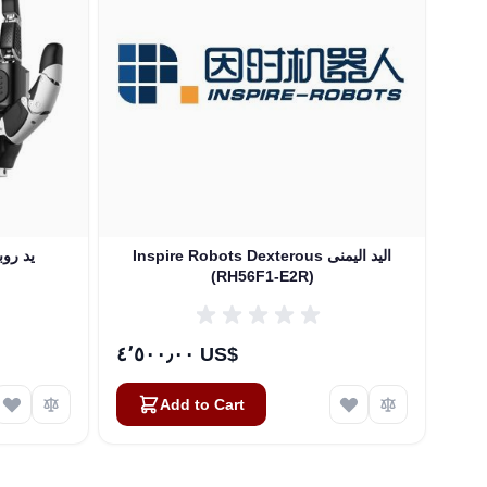
W
Inspire Robots Dexterous اليد اليمنى
(RH56F1-E2R)
٤٬٥٠٠٫٠٠ US$
Add to Cart
Atlas