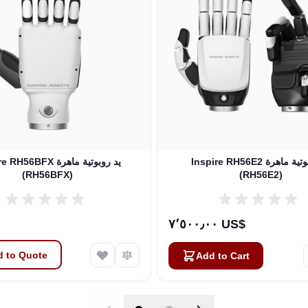
Inspire RH56E2 يد روبوتية ماهرة
Inspire RH56BFX يد روب
(RH56BFX)
(RH56E2)
٧٬٥٠٠٫٠٠ US$
 to Quote
Add to Cart