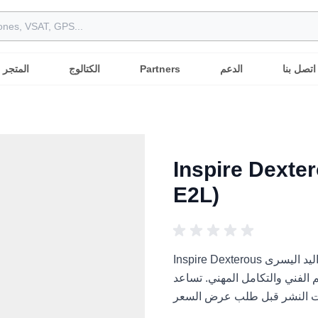
اتصل بنا
الدعم
Partners
الكتالوج
المتجر
Inspire  اليد اليسرى (RH56F1-
E2L)
Inspire Dexterous اليد اليسرى (RH56F1-E2L) هو حل مناولة روبوتية للمشاريع الروبوتية
كامل المهني. تساعد Robots International المشترين العرب على