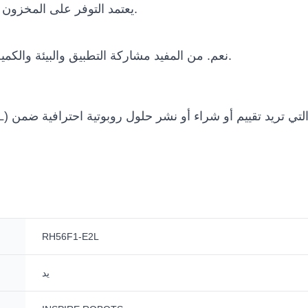
يعتمد التوفر على المخزون والتكوين وسياسة الشركة المصنعة وبلد الوجهة.
نعم. من المفيد مشاركة التطبيق والبيئة والكمية والميزانية والجدول الزمني ومتطلبات التكامل.
RH56F1-E2L
يد