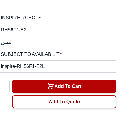
INSPIRE ROBOTS
RH56F1-E2L
الصين
SUBJECT TO AVAILABILITY
Inspire-RH56F1-E2L
ty
Add To Cart
Add To Quote