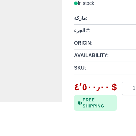
In stock
ماركة:
الجزء #:
ORIGIN:
AVAILABILITY:
SKU:
٤٬٥٠٠٫٠٠ $
Quanti
FREE
SHIPPING