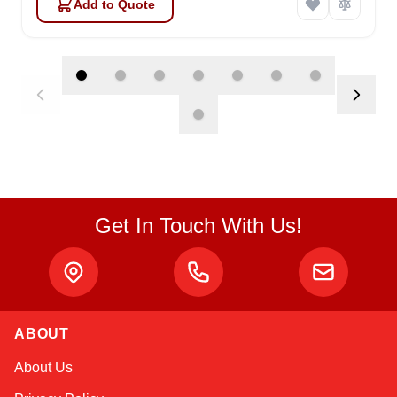
Add to Quote
Get In Touch With Us!
Atlas
ABOUT
Online — robotics specialist
About Us