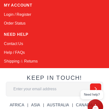
MY ACCOUNT
Login / Register
Order Status
NEED HELP
Contact Us
Help / FAQs
Shipping
&
Returns
KEEP IN TOUCH!
Email Address
Need help?
AFRICA
ASIA
AUSTRALIA
CANADA