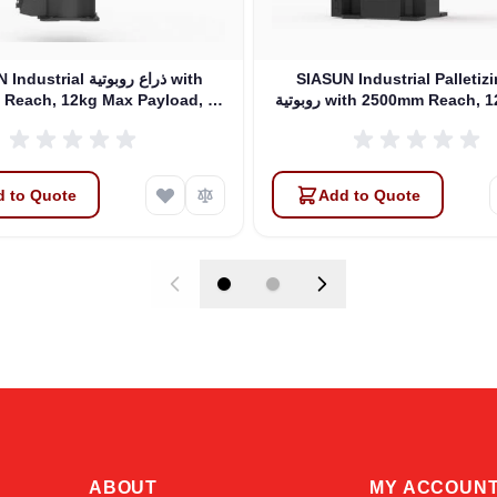
SIASUN Industrial Palleti ذراع
SIASUN Industrial ذراع 
روبوتية with 2500mm Reach, 120kg Max
Reach, 12kg Max Payload, 6
DOFs (SR25A-12/2.01)
Payload, 4 DOFs (SP120A-1
 to Quote
Add to Quote
ABOUT
MY ACCOUN