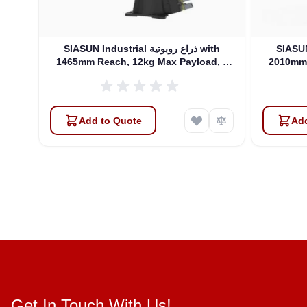
روبوتية with
SIASUN Industrial ذراع روبوتية with
1465mm Reach, 12kg Max Payload, 6
2010mm 
DOFs (SR12A-12/1.46)
Add to Quote
Add
Get In Touch With Us!