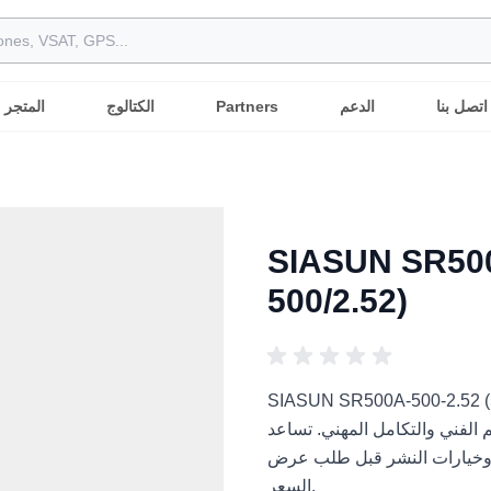
اتصل بنا
الدعم
Partners
الكتالوج
المتجر
SIASUN SR500
500/2.52)
SIASUN SR500) هو حل روبوتي مهني للمشاريع
كامل المهني. تساعد Robots International المشترين
ت وخيارات النشر قبل طلب عرض
السعر.