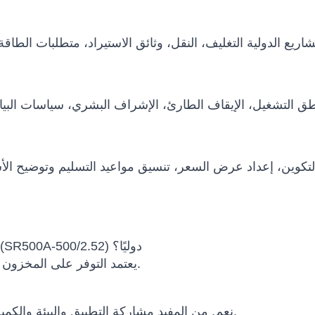
هل يمكن شحن SIASUN SR500A-500-2.52 (SR500A-500/2.52) دوليًا؟
يعتمد التوفر على المخزون والتكوين وسياسة الشركة المصنعة وبلد الوجهة.
نعم. من المفيد مشاركة التطبيق والبيئة والكمية والميزانية والجدول الزمني ومتطلبات التكامل.