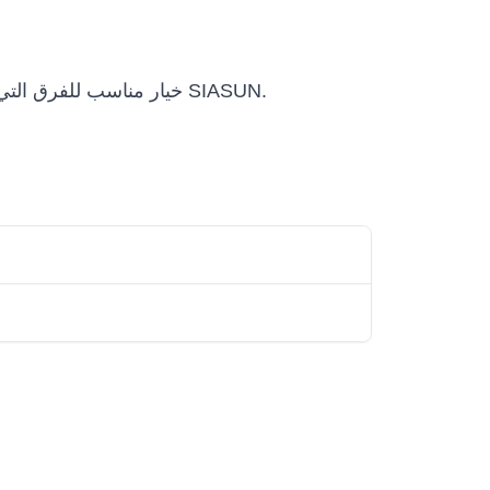
SIASUN SR500A-500-2.52 (SR500A-500/2.52) خيار مناسب للفرق التي تريد تقييم أو شراء أو نشر حلول روبوتية احترافية ضمن SIASUN.