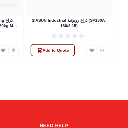
SIASUN Industrial ذراع روبوتية (SP180A-
zing
180/3.15)
20/2.50)
Add to Quote
Atlas
Online — robotics specialist
T
NEED HELP