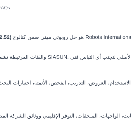
FAQs
هو حل روبوتي مهني ضمن كتالوج Robots International للجهات التي تحتاج إلى تقييم تقني قبل الشراء
2.52)
استخدام، العروض، التدريب، الفحص، الأتمتة، اختبارات البح
 الثابت، الواجهات، الملحقات، التوفر الإقليمي ووثائق الشركة 