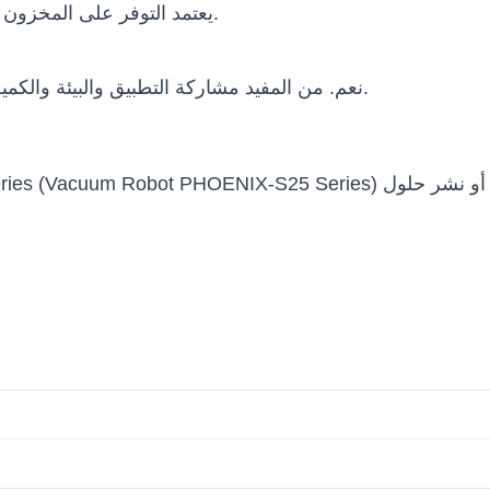
يعتمد التوفر على المخزون والتكوين وسياسة الشركة المصنعة وبلد الوجهة.
نعم. من المفيد مشاركة التطبيق والبيئة والكمية والميزانية والجدول الزمني ومتطلبات التكامل.
Vacuum Robot PHOENIX-S25 Series (Vacuum Robot PHOENIX-S25 Series