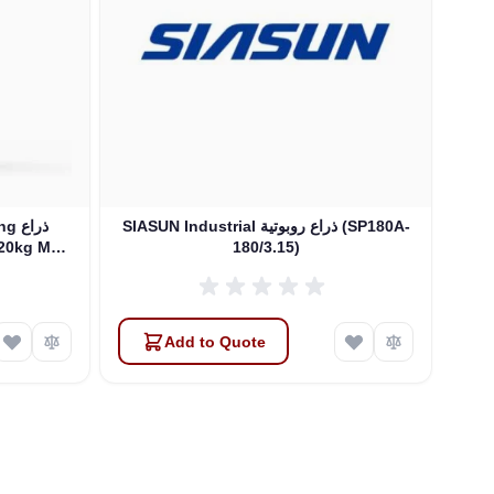
SIASUN Industrial ذراع روبوتية (SP180A-
zing
180/3.15)
20/2.50)
Add to Quote
Atlas
Online — robotics specialist