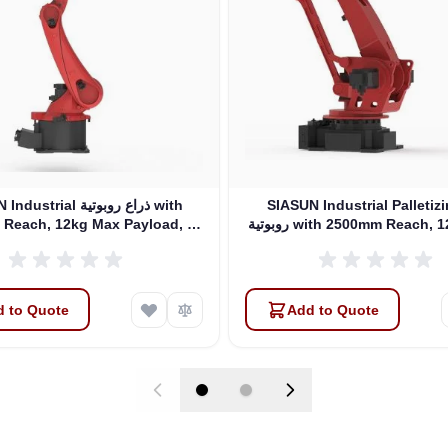
SIASUN Industrial Palleti ذراع
SIASUN Industrial ذراع 
روبوتية with 2500mm Reach, 120kg Max
Reach, 12kg Max Payload, 6
DOFs (SR25A-12/2.01)
Payload, 4 DOFs (SP120A-1
 to Quote
Add to Quote