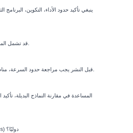
ينبغي تأكيد حدود الأداء، التكوين، البرنامج
قد تشمل المشاريع الدولية التغليف، النقل، وثائق الاستيراد، متطلبات الطاقة، التدريب عن بعد، دعم التشغيل وخطة الصيانة.
قبل النشر يجب مراجعة حدود السرعة، مناطق التشغيل، الإيقاف الطارئ، الإشراف البشري، سياسات البيانات، الظروف البيئية ومتطلبات الامتثال المحلية.
هل يمكن شحن SIASUN Vacuum Robot PHOENIX-S25 Series (Vacuum Robot PHOENIX-S25 Series) دوليًا؟