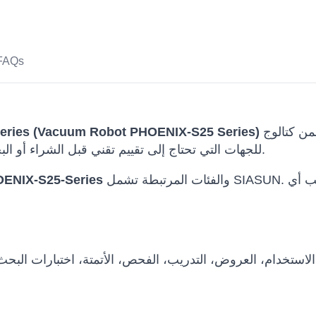
FAQs
هو حل روبوت بشري الشكل ضمن كتالوج Robots
ries (Vacuum Robot PHOENIX-S25 Series)
International للجهات التي تحتاج إلى تقييم تقني قبل الشراء أو البحث أو العروض أو النشر التجاري.
والفئات المرتبطة تشمل SIASUN. يتم الحفاظ على اسم الطراز الأصلي لتجنب أي
ENIX-S25-Series
استخدام، العروض، التدريب، الفحص، الأتمتة، اختبارات البح