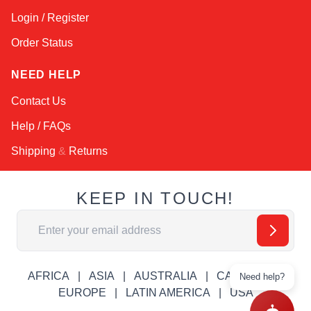
Login / Register
Order Status
NEED HELP
Contact Us
Help / FAQs
Shipping
&
Returns
KEEP IN TOUCH!
Email Address
AFRICA
ASIA
AUSTRALIA
CANADA
Need help?
EUROPE
LATIN AMERICA
USA