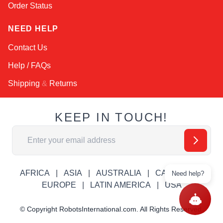
Order Status
NEED HELP
Contact Us
Help / FAQs
Shipping
&
Returns
KEEP IN TOUCH!
Email Address
AFRICA
ASIA
AUSTRALIA
CANADA
Need help?
EUROPE
LATIN AMERICA
USA
© Copyright RobotsInternational.com. All Rights Reserved.