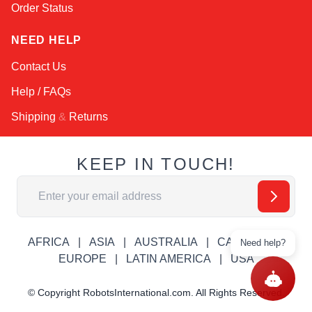
Order Status
NEED HELP
Contact Us
Help / FAQs
Shipping
&
Returns
KEEP IN TOUCH!
Email Address
AFRICA
ASIA
AUSTRALIA
CANADA
Need help?
EUROPE
LATIN AMERICA
USA
© Copyright RobotsInternational.com. All Rights Reserved.