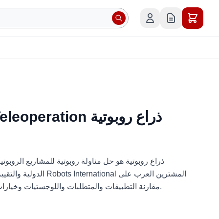
Unitree D1-T Teleoperation ذراع روبوتية
الدولية والتقييم الفني والت
مقارنة التطبيقات والمتطلبات واللوجستيات وخيارات النشر قبل طلب عرض السعر.