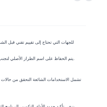
والفئات المرتبطة تشمل Unitree, Robot Arms, Accessories. يتم الحفاظ على اسم الطراز الأصلي لتجنب أي التباس فني.
تشمل الاستخدامات الشائعة التحقق من حالات ال
ينبغي تأكيد حدود الأداء، التكوين، البرنامج