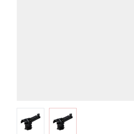
View larger image
View larger image