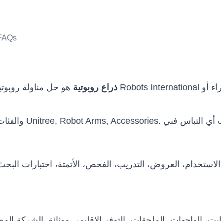
FAQs
Unitree D1-T Teleoperation ذراع روبوتية
هو حل مناولة روبوتية ضمن كتالوج Robots International للجها
استخدام، العروض، التدريب، الفحص، الأتمتة، اختبارات البح
 الثابت، الواجهات، الملحقات، التوفر الإقليمي ووثائق الشركة 