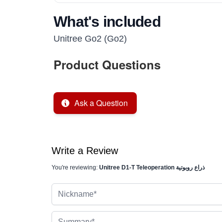
What's included
Unitree Go2 (Go2)
Product Questions
Ask a Question
Write a Review
Unitree D1-T Teleoperation ذراع روبوتية
You're reviewing:
Nickname
Summary