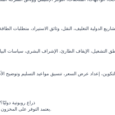
هل يمكن شحن Unitree D1-T Teleoperation ذراع روبوتية دوليًا؟
يعتمد التوفر على المخزون والتكوين وسياسة الشركة المصنعة وبلد الوجهة.