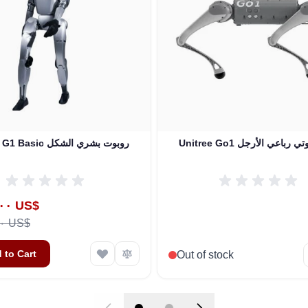
كلب روبوتي رباعي الأرجل
Unitree G1 Basic روبوت بشري الشكل
ice
١٩٬٩٩٥٫٠٠ US$
٢١٬٥٠٠٫٠٠ US$
 to Cart
Out of stock