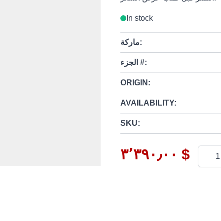
In stock
ماركة:
الجزء #:
ORIGIN:
AVAILABILITY:
SKU:
٣٬٣٩٠٫٠٠ $
Quanti