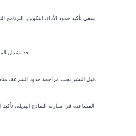
ينبغي تأكيد حدود الأداء، التكوين، البرنامج
قد تشمل المشاريع الدولية التغليف، النقل، وثائق الاستيراد، متطلبات الطاقة، التدريب عن بعد، دعم التشغيل وخطة الصيانة.
قبل النشر يجب مراجعة حدود السرعة، مناطق التشغيل، الإيقاف الطارئ، الإشراف البشري، سياسات البيانات، الظروف البيئية ومتطلبات الامتثال المحلية.