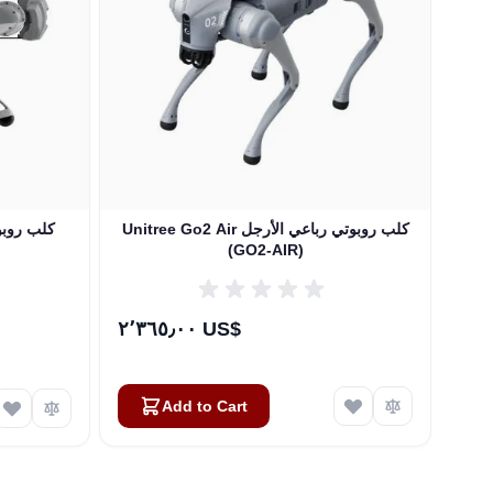
Unitree Go2 Air كلب روبوتي رباعي الأرجل
Unitree Go1 
(GO2-AIR)
٢٬٣٦٥٫٠٠ US$
Add to Cart
Atlas