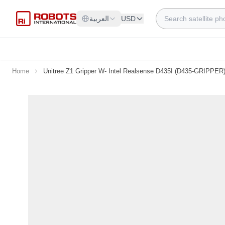
Skip to Content
Search
USD
العربية
Home
Unitree Z1 Gripper W- Intel Realsense D435I (D435-GRIPPER