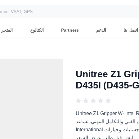
اتصل بنا
الدعم
Partners
الكتالوج
المتجر
)
Unitree Z1 Gri
D435I (D435-
Unitree Z1 Grippe) هو حل مناولة
لفني والتكامل المهني. تساعد Robots
International المشترين العرب على مقارنة التطبيقات والمتطلبات واللوجستيات وخيارات
النشر قبل طلب عرض السعر.