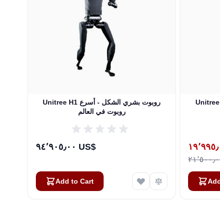
Unitree H1 روبوت بشري الشكل - أسرع
روبوت في العالم
Special Pr
٩٤٬٩٠٥٫٠٠ US$
Add to Cart
Add