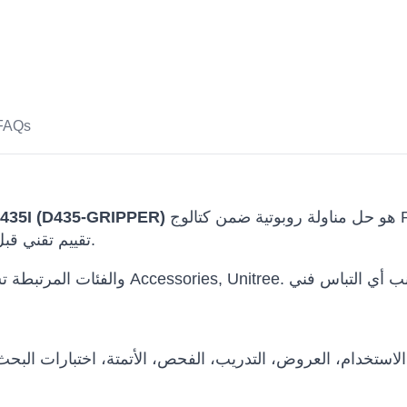
FAQs
هو حل مناولة روبوتية ضمن كتالوج Robots International للجهات التي تحتاج إلى
 D435I (D435-GRIPPER)
تقييم تقني قبل الشراء أو البحث أو العروض أو النشر التجاري.
استخدام، العروض، التدريب، الفحص، الأتمتة، اختبارات البح