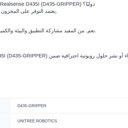
هل يمكن شحن Unitree Z1 Gripper W- Intel Realsense D435I (D435-GRIPPER) دوليًا؟
يعتمد التوفر على المخزون والتكوين وسياسة الشركة المصنعة وبلد الوجهة.
نعم. من المفيد مشاركة التطبيق والبيئة والكمية والميزانية والجدول الزمني ومتطلبات التكامل.
ripper W- Intel Realsense D435I (D435-GRIPPER
D435-GRIPPER
UNITREE ROBOTICS