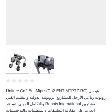
View larger image
View larger image
Unitree Go2 Ent-Mtptz (Go2-ENT-MTPTZ-RC) هو حل
روبوت رباعي الأرجل للمشاريع الروبوتية الدولية والتقييم الفني
والتكامل المهني. تساعد Robots International المشترين
العرب على مقارنة التطبيقات والمتطلبات واللوجستيات