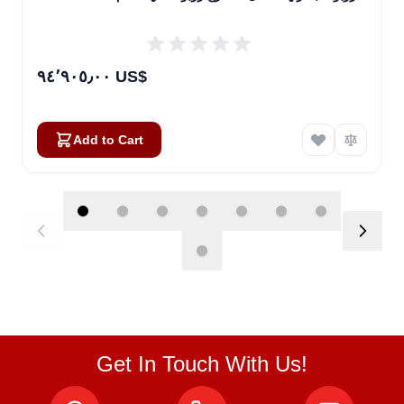
٩٤٬٩٠٥٫٠٠ US$
Add to Cart
Get In Touch With Us!