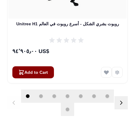
Unitree H1 روبوت بشري الشكل - أسرع روبوت في العالم
٩٤٬٩٠٥٫٠٠ US$
Add to Cart