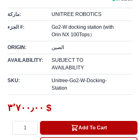
UNITREE ROBOTICS
ماركة:
Go2-W docking station (with
الجزء #:
Orin NX 100Tops）
الصين
ORIGIN:
AVAILABILITY:
SUBJECT TO
AVAILABILITY
SKU:
Unitree-Go2-W-Docking-
Station
٣٬٧٠٠٫٠٠ $
Quantity
Add To Cart