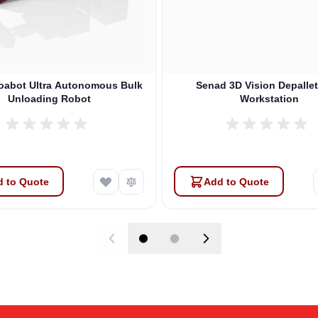
oabot Ultra Autonomous Bulk
Senad 3D Vision Depallet
Unloading Robot
Workstation
 to Quote
Add to Quote