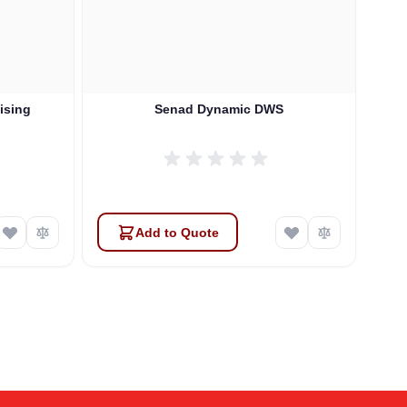
ising
Senad Dynamic DWS
Se
Add to Quote
Atlas
Online — robotics specialist