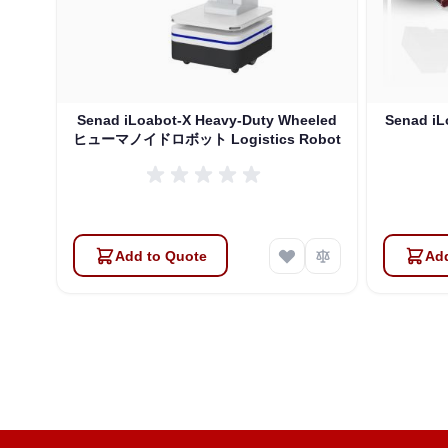
Senad iLoabot-X Heavy-Duty Wheeled
Senad iL
ヒューマノイドロボット Logistics Robot
Add to Quote
Add