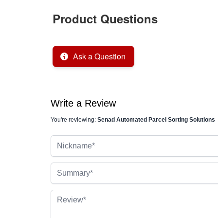
Product Questions
Ask a Question
Write a Review
You're reviewing:
Senad Automated Parcel Sorting Solutions
Nickname
Summary
Review