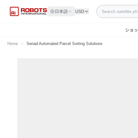
Skip to Content
Search
日本語
USD
ショッ
Home
Senad Automated Parcel Sorting Solutions