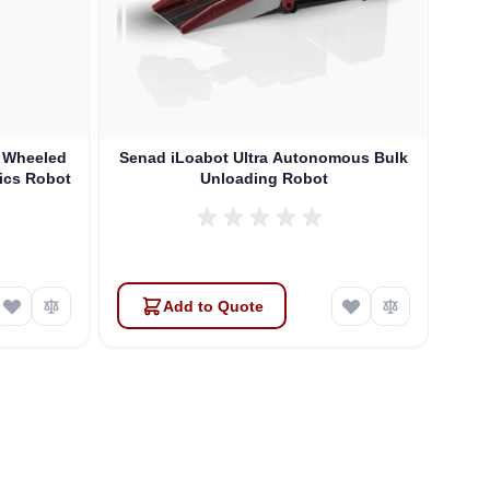
 Wheeled
Senad iLoabot Ultra Autonomous Bulk
s Robot
Unloading Robot
Add to Quote
Atlas
Online — robotics specialist