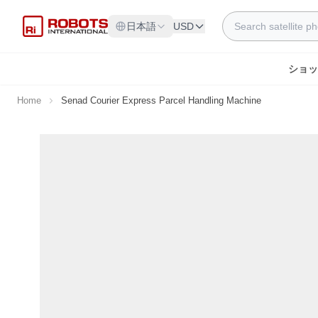
Skip to Content
Search
日本語
USD
ショッ
Home
Senad Courier Express Parcel Handling Machine