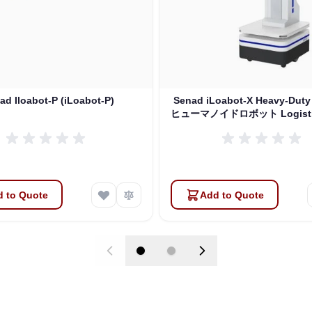
ad Iloabot-P (iLoabot-P)
Senad iLoabot-X Heavy-Duty
ヒューマノイドロボット Logistic
 to Quote
Add to Quote