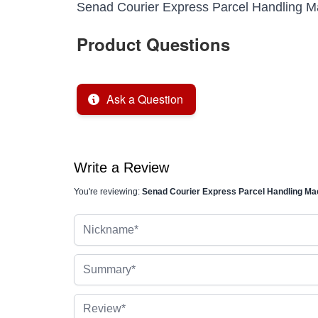
Senad Courier Express Parcel Handling M
Product Questions
Ask a Question
Write a Review
You're reviewing:
Senad Courier Express Parcel Handling Ma
Nickname
Summary
Review