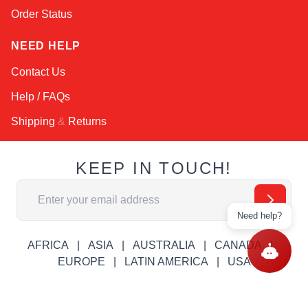
Order Status
NEED HELP
Contact Us
Help / FAQs
Shipping
&
Returns
KEEP IN TOUCH!
Email Address
Need help?
AFRICA
ASIA
AUSTRALIA
CANADA
EUROPE
LATIN AMERICA
USA
© Copyright RobotsInternational.com. All Rights Reserved.