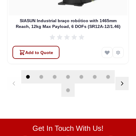
SIASUN Industrial braço robótico with 1465mm
Reach, 12kg Max Payload, 6 DOFs (SR12A-12/1.46)
Add to Quote
Get In Touch With Us!