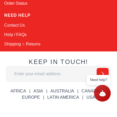
Order Status
NEED HELP
Contact Us
Help / FAQs
Shipping
&
Returns
KEEP IN TOUCH!
Email Address
Need help?
AFRICA
ASIA
AUSTRALIA
CANADA
EUROPE
LATIN AMERICA
USA
© Copyright RobotsInternational.com. All Rights Reserved.