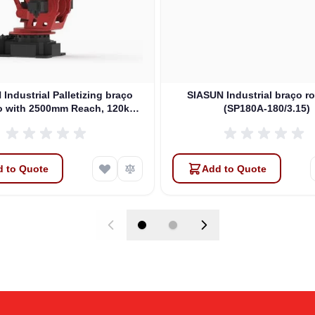
Industrial Palletizing braço
SIASUN Industrial braço r
o with 2500mm Reach, 120kg
(SP180A-180/3.15)
Payload, 4 DOFs (SP120A-
120/2.50)
 to Quote
Add to Quote