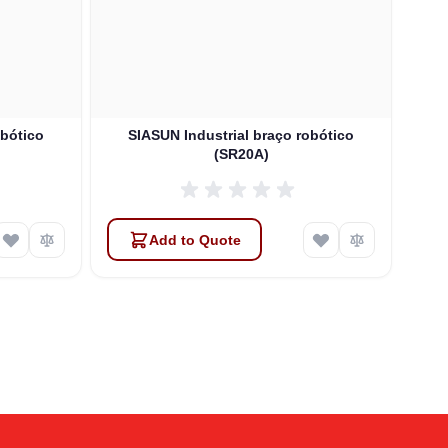
obótico
SIASUN Industrial braço robótico
S
(SR20A)
Add to Quote
Atlas
Online — robotics specialist