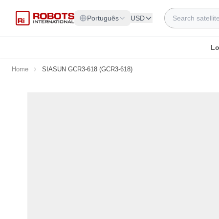
Skip to Content
Search
Português
USD
Lo
Home
SIASUN GCR3-618 (GCR3-618)