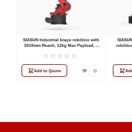
with
SIASUN Industrial braço robótico with
SIASUN 
, 6
2010mm Reach, 12kg Max Payload, 6
robótic
DOFs (SR25A-12/2.01)
Max 
Add to Quote
Add