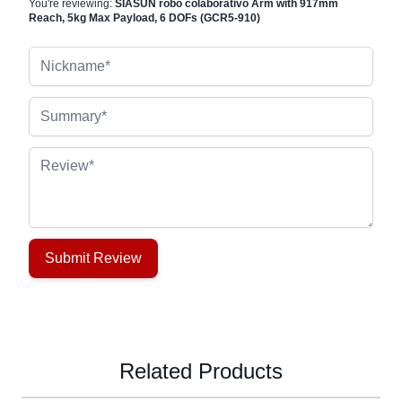
You're reviewing:
SIASUN robô colaborativo Arm with 917mm
Reach, 5kg Max Payload, 6 DOFs (GCR5-910)
Nickname
Summary
Review
Submit Review
Related Products