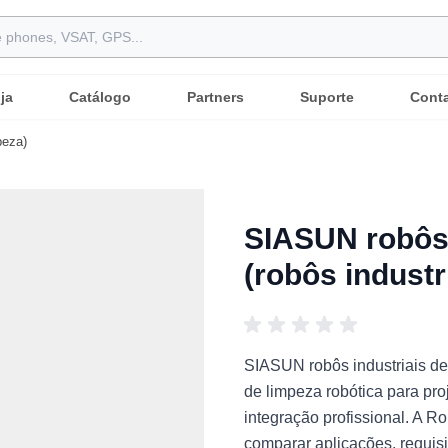
ja
Catálogo
Partners
Suporte
Cont
peza)
SIASUN robôs 
(robôs industr
SIASUN robôs industriais de
de limpeza robótica para proj
integração profissional. A R
comparar aplicações, requisi