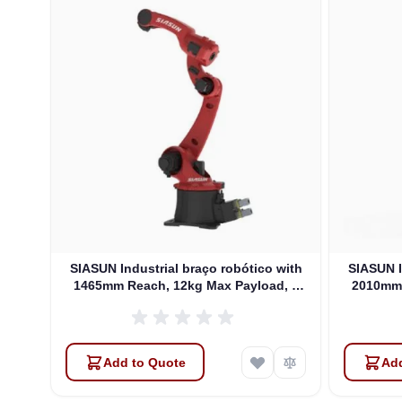
SIASUN Industrial braço robótico with
SIASUN I
1465mm Reach, 12kg Max Payload, 6
2010mm 
DOFs (SR12A-12/1.46)
Add to Quote
Add