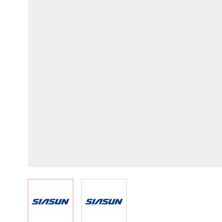
View larger image
View larger image