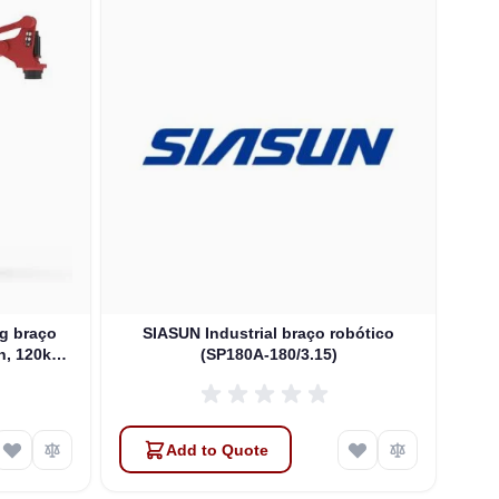
ng braço
SIASUN Industrial braço robótico
S
h, 120kg
(SP180A-180/3.15)
120A-
Add to Quote