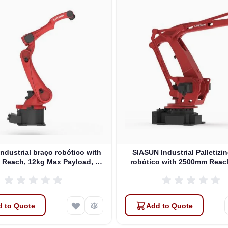
ndustrial braço robótico with
SIASUN Industrial Palletizi
Reach, 12kg Max Payload, 6
robótico with 2500mm Reac
DOFs (SR25A-12/2.01)
Max Payload, 4 DOFs (SP
120/2.50)
 to Quote
Add to Quote