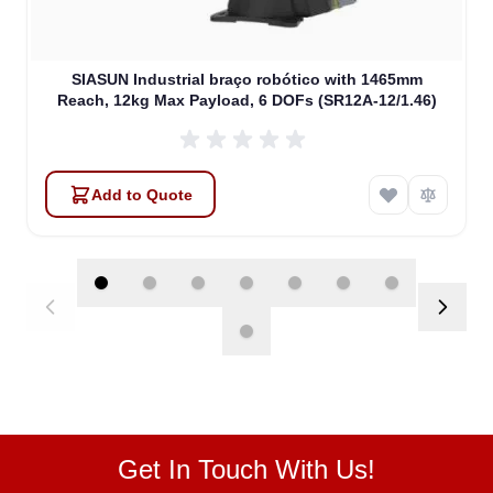
SIASUN Industrial braço robótico with 1465mm
Reach, 12kg Max Payload, 6 DOFs (SR12A-12/1.46)
Add to Quote
Get In Touch With Us!