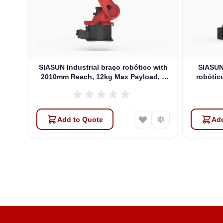
with
SIASUN Industrial braço robótico with
SIASUN 
, 6
2010mm Reach, 12kg Max Payload, 6
robótic
DOFs (SR25A-12/2.01)
Max 
Add to Quote
Add