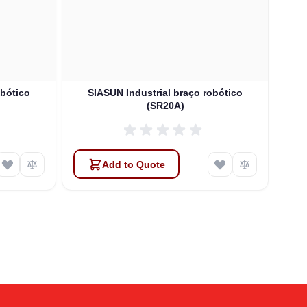
obótico
SIASUN Industrial braço robótico
S
(SR20A)
Add to Quote
Atlas
Online — robotics specialist