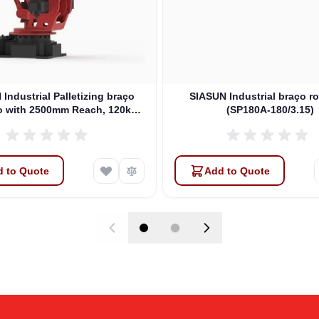
Industrial Palletizing braço
SIASUN Industrial braço r
o with 2500mm Reach, 120kg
(SP180A-180/3.15)
Payload, 4 DOFs (SP120A-
120/2.50)
 to Quote
Add to Quote