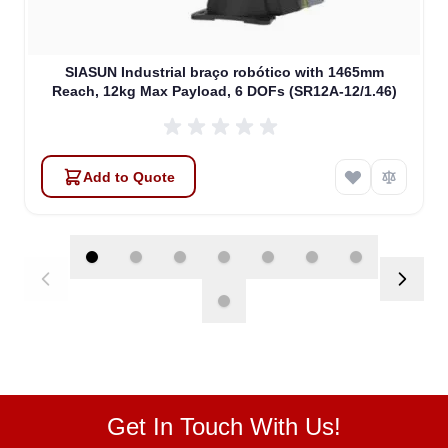
SIASUN Industrial braço robótico with 1465mm
Reach, 12kg Max Payload, 6 DOFs (SR12A-12/1.46)
Add to Quote
Get In Touch With Us!