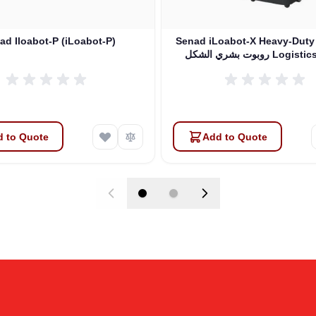
ad Iloabot-P (iLoabot-P)
Senad iLoabot-X Heavy-Duty
كل Logistics Robot
 to Quote
Add to Quote