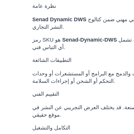
نظرة عامة
هو حل روبوتي مهني ضمن كتالوج Robots International للجهات التي تحتاج إلى تقييم تقني قبل الشراء أو البحث أو العروض أو
Senad Dynamic DWS
النشر التجاري.
والفئات المرتبطة تشمل Senad, Factory Robots, Logistics Robots. يتم الحفاظ على اسم الطراز الأصلي لتجنب
Senad-Dynamic-DWS
رمز SKU هو
أي التباس فني.
التطبيقات الشائعة
ث والدمج مع البرامج أو المستشعرات أو وحدات
التحكم أو الشحن أو إجراءات السلامة.
التقييم الفني
المصنعة. قد يختلف العرض التجريبي عن النشر في
موقع حقيقي.
التكامل والتشغيل