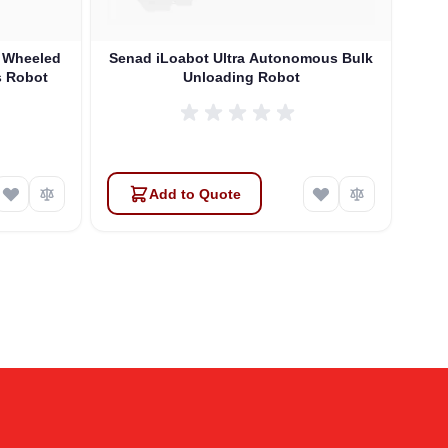
 Wheeled
Senad iLoabot Ultra Autonomous Bulk
Unloading Robot
روبوت بشري الش
Add to Quote
Atlas
Online — robotics specialist