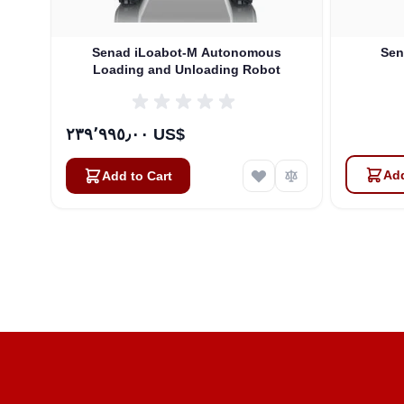
Senad iLoabot-M Autonomous
Sen
Loading and Unloading Robot
٢٣٩٬٩٩٥٫٠٠ US$
Add
Add to Cart