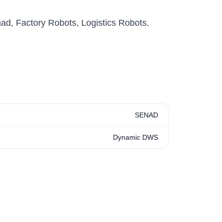
Senad Dynamic DWS خيار مناسب للفرق التي تريد تقييم أو شراء أو نشر حلول روبوتية احترافية ضمن ry Robots, Logistics Robots
SENAD
Dynamic DWS