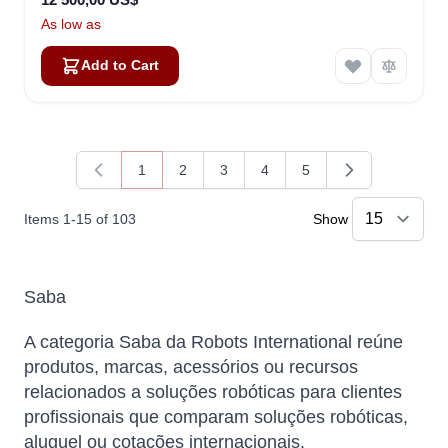
As low as
Add to Cart
1
2
3
4
5
You're currently reading page
Page
Page
Page
Page
Items
1
-
15
of
103
Show
Saba
A categoria Saba da Robots International reúne
produtos, marcas, acessórios ou recursos
relacionados a soluções robóticas para clientes
profissionais que comparam soluções robóticas,
aluguel ou cotações internacionais.