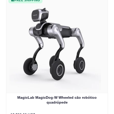
FREE SHIPPING
MagicLab MagicDog-W Wheeled cão robótico
quadrúpede