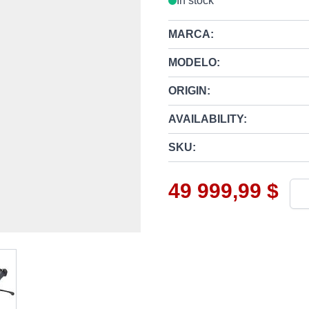
In stock
MARCA:
MODELO:
ORIGIN:
AVAILABILITY:
SKU:
49 999,99 $
Qua
w larger image