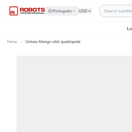
Skip to Content
Search
Português
USD
Lo
Home
Unitree Aliengo robô quadrúpede