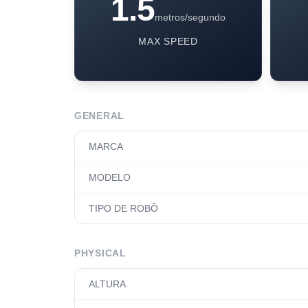
1.5
metros/segundo
MAX SPEED
GENERAL
MARCA
MODELO
TIPO DE ROBÔ
PHYSICAL
ALTURA