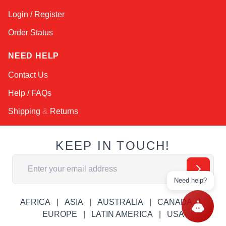
Login / Register
Order Status
NEED HELP
Contact Us
Help / FAQs
Shipping
&
Returns
KEEP IN TOUCH!
Email Address
Need help?
AFRICA
ASIA
AUSTRALIA
CANADA
EUROPE
LATIN AMERICA
USA