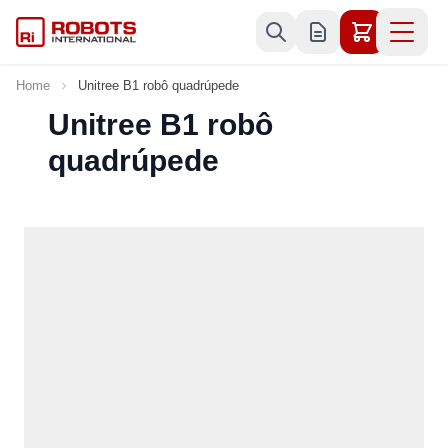
Skip to Content
Home
Unitree B1 robô quadrúpede
Unitree B1 robô
quadrúpede