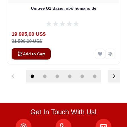
Unitree G1 Basic robô humanoide
Special Price
19 995,00 US$
21 500,00 US$
Add to Cart
Get In Touch With Us!