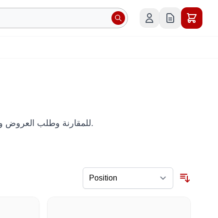
D1 Series: قسم عربي من Robots International للمقارنة وطلب العروض وتنظيم الشراء الدولي.