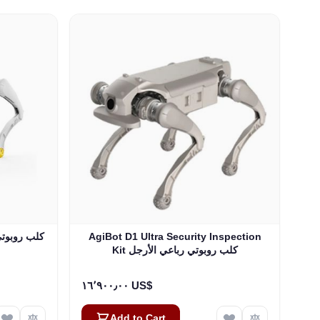
AgiBot D1 Ultra Security Inspection
AgiBot D1 Edu كل
Kit كلب روبوتي رباعي الأرجل
١٦٬٩٠٠٫٠٠ US$
Add to Cart