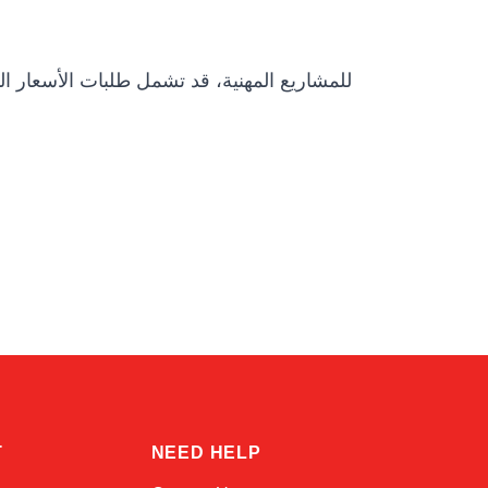
للمشاريع المهنية، قد تشمل طلبات الأسعار الت
Atlas
Online — robotics specialist
T
NEED HELP