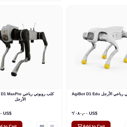
ب روبوتي رباعي الأرجل
AgiBot D1 MaxPro كلب 
الأرجل
٦٩٬٤٤٠٫٠٠ US$
٦٬٠٨٠٫٠٠ US$
d to Cart
Add to Cart