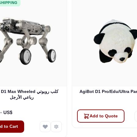
SHIPPING
AgiBot D1 Pro/Edu/Ultra Pa
AgiBot D1 Max Wheeled ك
رباعي الأرجل
٤٨٬٠٠٠٫٠٠ US$
Add to Quote
d to Cart