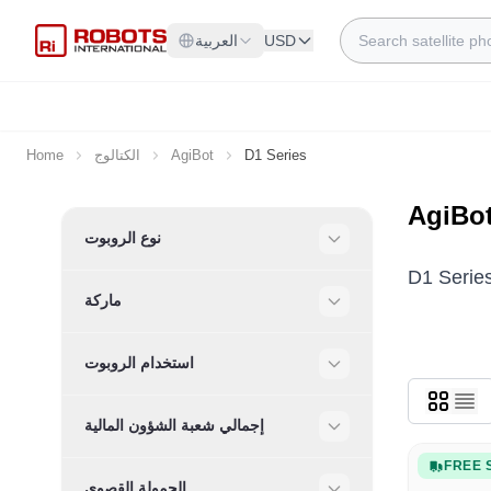
Skip to Content
Search
USD
العربية
D1 Series
AgiBot
الكتالوج
Home
AgiBot
Skip to product list
نوع الروبوت
Filter
ماركة
Filter
استخدام الروبوت
Filter
إجمالي شعبة الشؤون المالية
Filter
FREE 
الحمولة القصوى