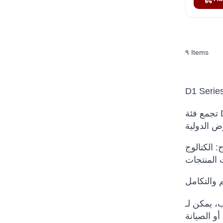
٩
Items
D1 Serie
تجمع فئة D1 Series من Robots International منتجات أو علامات أو ملحقات أو موارد مرتبطة بـ حلول الروبوتات للعملاء
لعربية على مراجعة الفئة المناسبة دون تغيير المواصفات
م والتكامل
م الاستخدام المقصود، بيئة التشغيل، متطلبات السلامة، خيارات