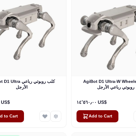
AgiBot D1 Ultra-W Whee كلب
AgiBot D1 Ultra كلب ر
روبوتي رباعي الأرجل
الأرجل
٧٬٦٨٠٫٠٠ US$
١٤٬٥٦٠٫٠٠ US$
d to Cart
Add to Cart