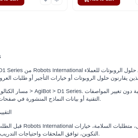
s
مسار الكتالوج: الكتالوج > AgiBot > D1 Series. تساعد هذه الصفحة ا
التقنية أو بيانات النماذج المنشورة في صفحات المنتجات.
التقيي
قبل الطلب، يمكن لـ Robots International المساعدة في تقيي
التكوين، توافق الملحقات واحتياجات التدريب أو الصيانة.