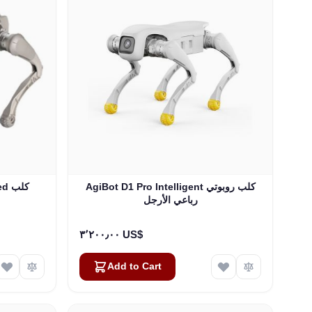
AgiBot D1 Pro Intelligent كلب روبوتي
led
رباعي الأرجل
٣٬٢٠٠٫٠٠ US$
Add to Cart